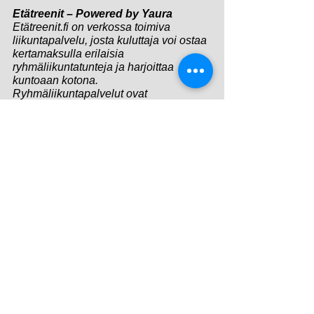
Etätreenit – Powered by Yaura
Etätreenit.fi on verkossa toimiva 
liikuntapalvelu, josta kuluttaja voi ostaa 
kertamaksulla erilaisia 
ryhmäliikuntatunteja ja harjoittaa 
kuntoaan kotona. 
Ryhmäliikuntapalvelut ovat 
laadukkaasti tuotetussa 
videomuodossa. Shop-in-shop-
ratkaisun avulla ryhmäliikuntayritykset 
voivat laajentaa palvelutarjontaansa ja 
tavoittaa sekä vanhoja että uusia 
kohderyhmiä verkossa. Palvelun 
toteuttaa Yaura, joka on osa Topiikki-
yhtiötä. 