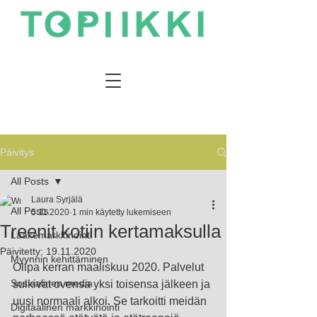
Päivitys
All Posts
Laura Syrjälä
All Posts
5.11.2020
1 min käytetty lukemiseen
Treenit kotiin kertamaksulla
Lääkemarkkinointi
Päivitetty:
19.11.2020
Myynnin kehittäminen
Olipa kerran maaliskuu 2020. Palvelut 
Sosiaalinen media
sulkivat ovensa yksi toisensa jälkeen ja 
uusi normaali alkoi. Se tarkoitti meidän 
Digitaalinen markkinointi