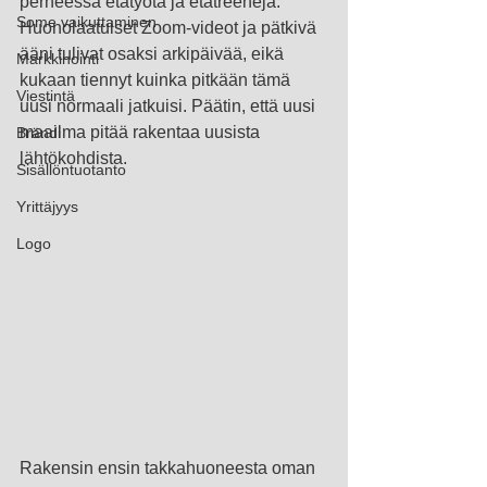
perheessä etätyötä ja etätreenejä. 
Some vaikuttaminen
Huonolaatuiset Zoom-videot ja pätkivä 
ääni tulivat osaksi arkipäivää, eikä 
Markkinointi
kukaan tiennyt kuinka pitkään tämä 
Viestintä
uusi normaali jatkuisi. Päätin, että uusi 
maailma pitää rakentaa uusista 
Brändi
lähtökohdista.
Sisällöntuotanto
Yrittäjyys
Logo
Rakensin ensin takkahuoneesta oman 