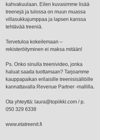
kahvakuulaan. Eilen kuvasimme lisää 
treenejä ja tulossa on muun muassa 
villasukkajumppaa ja lapsen kanssa 
tehtävää treeniä.
Tervetuloa kokeilemaan – 
rekisteröityminen ei maksa mitään!
Ps. Onko sinulla treenivideo, jonka 
haluat saada tuottamaan? Tarjoamme 
kauppapaikan erilaisille treenisisällöille 
kannattavalla Revenue Partner -mallilla.
Ota yhteyttä: laura@topiikki.com / p. 
050 329 6338
www.etatreenit.fi