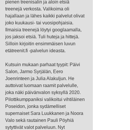
pienen treenisalin ja aloin etsiä 
treenejä verkosta. Valikoima oli 
hajallaan ja lähes kaikki palvelut olivat 
joko kuukausi- tai vuosipohjaisia. 
Ilmaisia treenejä löytyi googlaamalla, 
jos jaksoi etsiä. Tuli huteja ja hittejä. 
Silloin kirjoitin ensimmäisen luvun 
etätreenit.fi -palvelun ideasta.
Kutsuin mukaan parhaat tyypit: Päivi 
Salon, Jarmo Syrjälän, Eero 
Joenrinteen ja Julia Alakuljun. He 
auttoivat luomaan raamit palvelulle, 
joka näki päivänvalon syksyllä 2020. 
Pilottikumppaniksi valikoitui vihtiläinen 
Poseidon, jonka sydämelliset 
supernaiset Sara Luukkanen ja Noora 
Valo sekä rautainen Pauli Pöyhiä 
sytyttivät valot palveluun. Nyt 