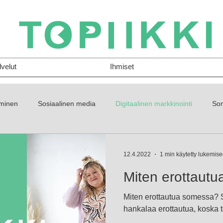
lvelut
Ihmiset
äminen
Sosiaalinen media
Digitaalinen markkinointi
Som
ällöntuotanto
Yrittäjyys
Logo
12.4.2022
1 min käytetty lukemis
Miten erottaut
Miten erottautua somessa? 
hankalaa erottautua, koska tek