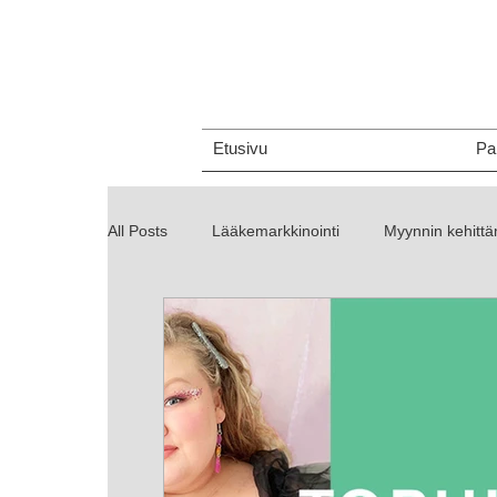
Etusivu
Pa
All Posts
Lääkemarkkinointi
Myynnin kehitt
Markkinointi
Viestintä
Brändi
Sis