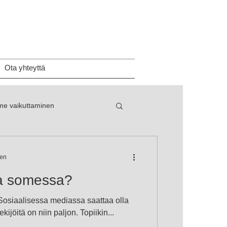
Ota yhteyttä
e vaikuttaminen
een
ua somessa?
Sosiaalisessa mediassa saattaa olla
ijöitä on niin paljon. Topiikin...