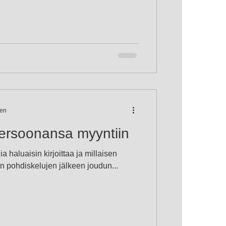
een
 persoonansa myyntiin
ia haluaisin kirjoittaa ja millaisen
en pohdiskelujen jälkeen joudun...