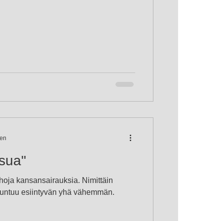
een
sua"
oja kansansairauksia. Nimittäin
tuntuu esiintyvän yhä vähemmän.